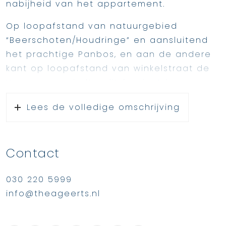
nabijheid van het appartement.
Op loopafstand van natuurgebied
“Beerschoten/Houdringe” en aansluitend
het prachtige Panbos, en aan de andere
kant op loopafstand van winkelstraat de
Hessenweg, vindt u dit fraaie 4-kamer
appartement gelegen op de eerste
Lees de volledige omschrijving
verdieping.
Het appartement is verrassend ruim en
licht en beschikt over twee balkons én
Contact
tuin.
Met een lichte woonkamer en
030 220 5999
aangrenzende werkkamer, een heerlijke
info@theageerts.nl
eetkeuken en ruime slaapkamer is dit de
ideale starterswoning.
Middels het terugplaatsen van de muur