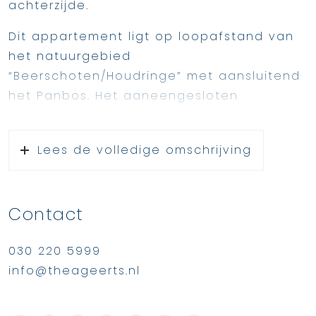
achterzijde.
Dit appartement ligt op loopafstand van
het natuurgebied
“Beerschoten/Houdringe” met aansluitend
het Panbos. Het aaneengesloten
groengebied heeft een oppervlakte van
zo’n 378 hectare.
Lees de volledige omschrijving
Het dorpscentrum met diverse winkels,
scholen, een gezondheidscentrum en
sportaccommodaties zijn op korte afstand
Contact
van de woning gelegen.
Kortom een verrassend ruim appartement
030 220 5999
met zowel de bossen als de winkels op
info@theageerts.nl
loopafstand, zeker een bezichtiging
waard!