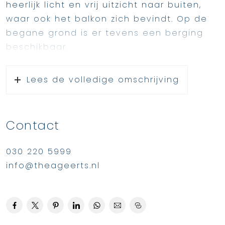
heerlijk licht en vrij uitzicht naar buiten,
waar ook het balkon zich bevindt. Op de
begane grond is er tevens een berging
beschikbaar.
Het appartement beschikt over een royaal
terras/balkon gelegen op het zuidoosten.
Lees de volledige omschrijving
Op de tweede verdieping zijn er 3
slaapkamers aanwezig.
Het appartement is uitgerust met een
Contact
eenvoudige keuken, een apart toilet, 3
slaapkamers en een badkamer op de
030 220 5999
bovenverdieping. Daarnaast biedt het
info@theageerts.nl
voldoende opbergruimte. Het
appartement wordt verwarmd middels een
eigen gas cv-installatie met warmwater
voorziening (combiketel). Het balkon is