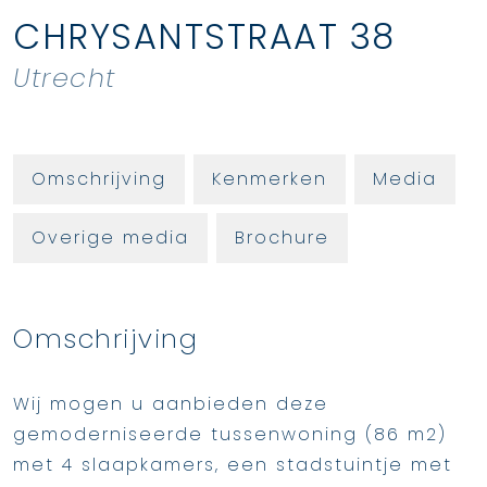
CHRYSANTSTRAAT
38
Utrecht
Omschrijving
Kenmerken
Media
Overige media
Brochure
Omschrijving
Wij mogen u aanbieden deze
gemoderniseerde tussenwoning (86 m2)
met 4 slaapkamers, een stadstuintje met