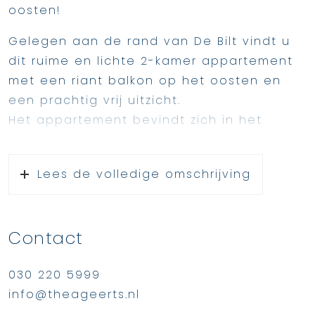
oosten!
Gelegen aan de rand van De Bilt vindt u
dit ruime en lichte 2-kamer appartement
met een riant balkon op het oosten en
een prachtig vrij uitzicht.
Het appartement bevindt zich in het
moderne complex ‘De Kubus’, dat de
afgelopen jaren volledig is geüpgraded
Lees de volledige omschrijving
en een frisse, eigentijdse uitstraling heeft
gekregen.
Met een zonnige woonkamer, ruime
Contact
slaapkamer, inpandige keuken, nette
badkamer en een goed functionerende
030 220 5999
VvE met grote meerderheid voor het
info@theageerts.nl
verduurzamingsplan, biedt dit