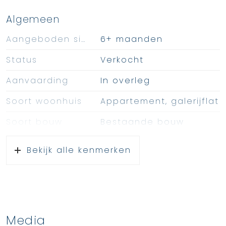
Algemeen
Aangeboden sinds
6+ maanden
Status
Verkocht
Aanvaarding
In overleg
Soort woonhuis
Appartement, galerijflat
Soort bouw
Bestaande bouw
Bouwjaar
1970
Bekijk alle kenmerken
Soort dak
Bitumineuze
dakbedekking
Oppervlakten en inhoud
Media
Wonen
88 m²