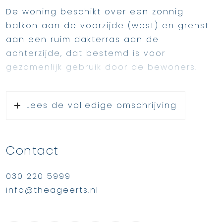
De woning beschikt over een zonnig
balkon aan de voorzijde (west) en grenst
aan een ruim dakterras aan de
achterzijde, dat bestemd is voor
gezamenlijk gebruik door de bewoners.
Het appartement is praktisch en
comfortabel ingedeeld met twee
Lees de volledige omschrijving
slaapkamers, een sfeervolle woonkamer
met directe toegang tot het balkon en
een moderne open keuken. Dankzij de
Contact
goede afmetingen en de extra bergruimte
is dit appartement uitermate geschikt
030 220 5999
voor starters, alleenstaanden of stellen.
info@theageerts.nl
Alle dagelijkse boodschappen, evenals
gezellige koffietentjes en andere