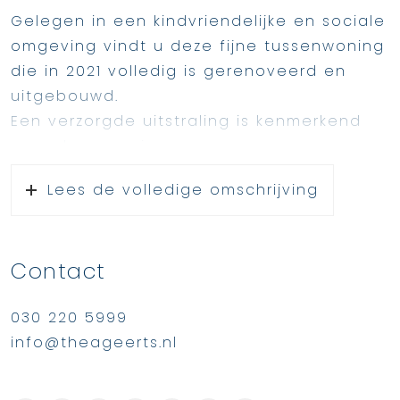
Gelegen in een kindvriendelijke en sociale
omgeving vindt u deze fijne tussenwoning
die in 2021 volledig is gerenoveerd en
uitgebouwd.
Een verzorgde uitstraling is kenmerkend
voor deze woning.
Op de eerste en tweede verdieping vindt
Lees de volledige omschrijving
u drie slaapkamers met een mooi formaat.
De schuur is multifunctioneel en wordt
deels voor opslag gebruikt en deels voor
Contact
gezellig samen zijn.
Schuin tegenover ligt een groot
030 220 5999
speelveld, de lagere school is op
info@theageerts.nl
loopafstand bereikbaar.
Den Dolder is een groen en rustig dorp,