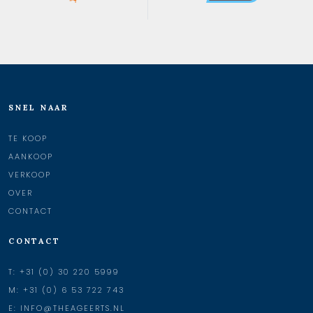
SNEL NAAR
TE KOOP
AANKOOP
VERKOOP
OVER
CONTACT
CONTACT
T:
+31 (0) 30 220 5999
M:
+31 (0) 6 53 722 743
E:
INFO@THEAGEERTS.NL