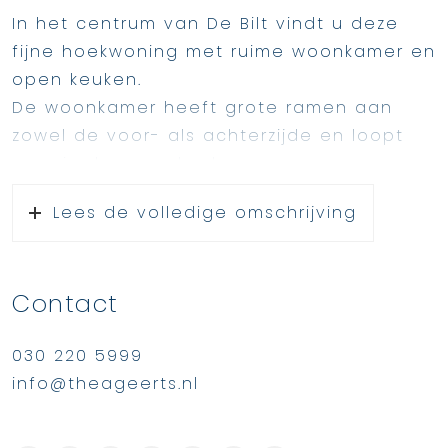
In het centrum van De Bilt vindt u deze
fijne hoekwoning met ruime woonkamer en
open keuken.
De woonkamer heeft grote ramen aan
zowel de voor- als achterzijde en loopt
over in de open keuken.
Op de eerste verdieping vindt u maar
Lees de volledige omschrijving
liefst 3 slaapkamers en op de 2e
verdieping een verrassend grote
zolderkamer.
Contact
De woning heeft een verzorgde uitstraling
en kan vergunningsvrij aan de achterzijde
030 220 5999
nog 4 meter uitgebouwd worden.
info@theageerts.nl
De woning is charmant en in uitstekende
staat.