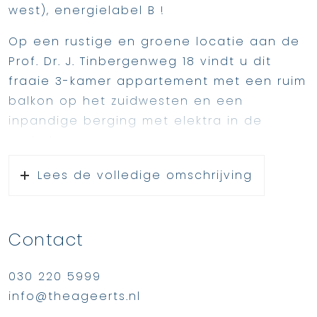
west), energielabel B !
Op een rustige en groene locatie aan de
Prof. Dr. J. Tinbergenweg 18 vindt u dit
fraaie 3-kamer appartement met een ruim
balkon op het zuidwesten en een
inpandige berging met elektra in de
onderbouw.
Het appartement ligt op de 1e verdieping
Lees de volledige omschrijving
en biedt een lichte woonkamer met een
fijne indeling en een aangrenzende
zijkamer die momenteel als babykamer in
Contact
gebruik is, maar ook perfect kan dienen
als werkplek, extra slaapkamer of
030 220 5999
hobbyruimte !
info@theageerts.nl