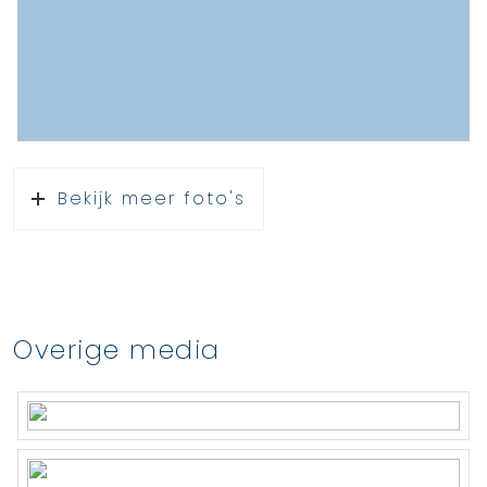
vuurhaard waar u comfortabel tot laat in
de avond heerlijk kunt vertoeven.
Bijzonderheden:
– woonoppervlak: 107 (conform NEN 2580);
– bouwjaar: 1961 (bron: BAG);
– definitief energielabel B;
Bekijk meer foto's
– volledig voorzien van dubbele
beglazing;
– dak- en muurisolatie
2000 nokverhoging en plaatsing nieuwe
Overige media
dakkapel;
2009 aanbouw (schuur omgebouwd tot
bijkeuken en aanbouw slaapkamer);
2009/2010 keuken (natuurstenen blad) ;