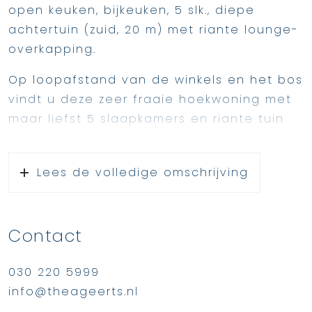
open keuken, bijkeuken, 5 slk., diepe
achtertuin (zuid, 20 m) met riante lounge-
overkapping.
Op loopafstand van de winkels en het bos
vindt u deze zeer fraaie hoekwoning met
maar liefst 5 slaapkamers en riante tuin
gelegen op het zuiden.
De lichte woonkamer heeft een raam aan
Lees de volledige omschrijving
de zijkant, openslaande deuren naar de
tuin en een gezellige eethoek.
Tevens vindt u op deze verdieping een
Contact
open keuken met kook- en spoeleiland en
bijkeuken met aansluiting voor het
030 220 5999
witgoed, bergruimte en CV-opstelling.
info@theageerts.nl
Aan de achterzijde bevindt zich een