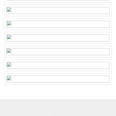
2009 nieuwe groepenkast en uitbreiding
groepen;
2013 gevelisolatie met minerale wol;
2019 zonnepanelen (320 Wp, 10);
2019 aanleg voor- en achtertuin (door
architect ontworpen en professioneel
aangelegd);
2021 lounge-overkapping en schuur;
2021 nieuwe badkamer;
2024 gereinigd geimpregneerd en
achterzijde opnieuw gevoegd;
2024 nieuwe ovens;
2024 waterontharder;
2024 schilderwerk;
2025 CV, ATAG;
2025 PVC vloer 1e en 2e verdieping.