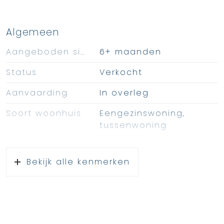
Algemeen
Aangeboden sinds
6+ maanden
Status
Verkocht
Aanvaarding
In overleg
Soort woonhuis
Eengezinswoning,
tussenwoning
Soort bouw
Bestaande bouw
Bekijk alle kenmerken
Oppervlakten en inhoud
Wonen
126 m²
Overige inpandige ruimte
10 m²