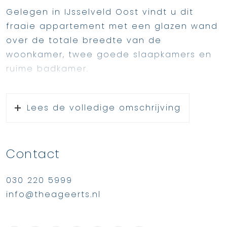
Gelegen in IJsselveld Oost vindt u dit
fraaie appartement met een glazen wand
over de totale breedte van de
woonkamer, twee goede slaapkamers en
ruime badkamer.
Het balkon biedt zon gedurende het
grootste deel van de dag en geeft u zicht
Lees de volledige omschrijving
over het park.
Het complex is voorzien van alle
gemakken. Denk hierbij aan een
Contact
parkeergarage, lift, algemene ruimte met
huis-bibliotheek en bergingen voorzien
030 220 5999
van elektra.
info@theageerts.nl
Op loopafstand vindt u het openbaar
vervoer, supermarkten en het zwembad.