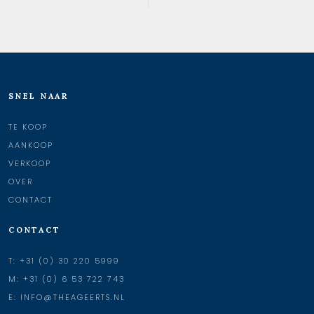
SNEL NAAR
TE KOOP
AANKOOP
VERKOOP
OVER
CONTACT
CONTACT
T:
+31 (0) 30 220 5999
M:
+31 (0) 6 53 722 743
E:
INFO@THEAGEERTS.NL